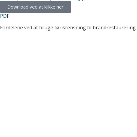
Download ved at klikke her
PDF
Fordelene ved at bruge tørisrensning til brandrestaurering