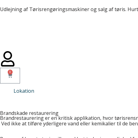
Udlejning af Tørisrengøringsmaskiner og salg af tøris. Hurt
Spring
til
indhold
0
Lokation
Brandskade restaurering
Brandrestaurering er en kritisk applikation, hvor tørisrens
Ved ikke at tilføre yderligere vand eller kemikalier til de