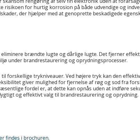
or skånsom rengøring af selv fin elektronik uden at forårsage
e risikoen for hurtig korrosion på både udvendige og indve
andskader, der hjælper med at genoprette beskadigede egensk
eliminere brændte lugte og dårlige lugte. Det fjerner effekt
 miljø under brandrestaurering og oprydningsprocesser.
til forskellige trykniveauer. Ved højere tryk kan den effekti
bilitet giver mulighed for fjernelse af røg og sod fra forsk
sentlige fordel er, at dette kan opnås uden at indføre seku
dygtigt og effektivt valg til brandrestaurering og oprydning.
r findes i brochuren.