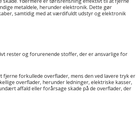
 skade. Ydermere er tørisrensning effektivt til at fjerne
ndige metaldele, herunder elektronik. Dette gør
aber, samtidig med at værdifuldt udstyr og elektronik
ivt rester og forurenende stoffer, der er ansvarlige for
vt fjerne forkullede overflader, mens den ved lavere tryk er
ellige overflader, herunder ledninger, elektriske kasser,
ndært affald eller forårsage skade på de overflader, der