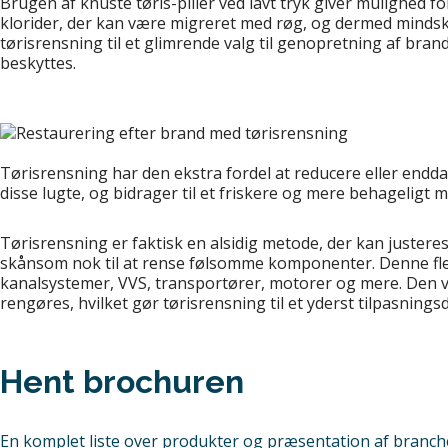
Brugen af knuste tøris-piller ved lavt tryk giver mulighed f
klorider, der kan være migreret med røg, og dermed mindsk
tørisrensning til et glimrende valg til genopretning af br
beskyttes.
Tørisrensning har den ekstra fordel at reducere eller endda 
disse lugte, og bidrager til et friskere og mere behageligt
Tørisrensning er faktisk en alsidig metode, der kan justeres 
skånsom nok til at rense følsomme komponenter. Denne fleksi
kanalsystemer, VVS, transportører, motorer og mere. Den væ
rengøres, hvilket gør tørisrensning til et yderst tilpasnings
Hent brochuren
En komplet liste over produkter og præsentation af branche