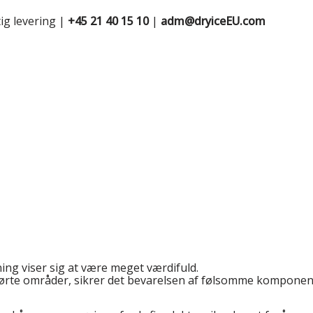
ig levering |
+45 21 40 15 10
|
adm@dryiceEU.com
ning viser sig at være meget værdifuld.
 berørte områder, sikrer det bevarelsen af følsomme komponen