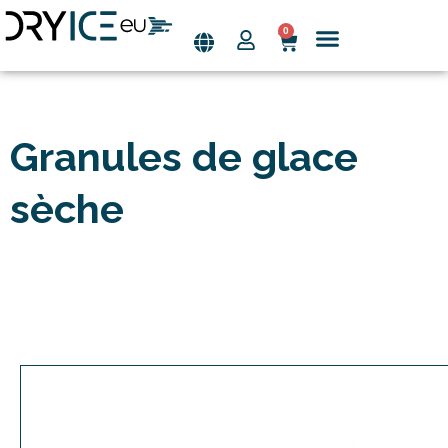
0
Aller
au
Page d’accueil
Les industries
contenu
Granules de glace
sèche