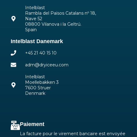
Intelblast
Rambla del Països Catalans nº 18,
Nave 52
08800 Vilanova i la Geltrú.
Spain
Intelblast Danemark
+45 21 40 15 10
adm@dryiceeu.com
Intelblast
Moellebakken 3
7600 Struer
Denmark
Paiement
La facture pour le virement bancaire est envoyée