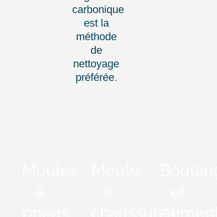
carbonique
est la
méthode
de
nettoyage
préférée.
Moules
Moule
Boulan
à
à
et
pneus
chaussures
Alimen