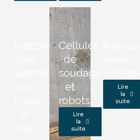
Nettoyage
Cellules
Restaur
des
de
après
autobus,
soudage
incend
des
et
Lire
la
trains
robots
suite
et
Lire
la
des
suite