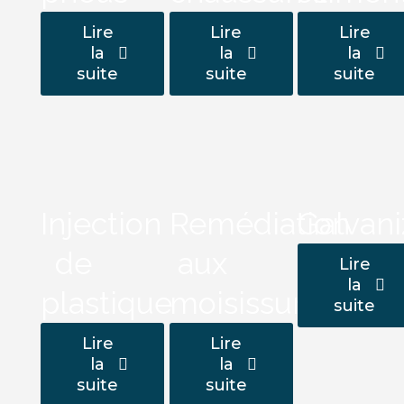
Lire
Lire
Lire
la
la
la
suite
suite
suite
Injection
Remédiation
Galvani
de
aux
Lire
la
plastique
moisissures
suite
Lire
Lire
la
la
suite
suite