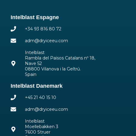
Intelblast Espagne
+34 93 816 80 72
adm@dryiceeu.com
Intelblast
Rambla del Països Catalans nº 18,
Nave 52
08800 Vilanova i la Geltrú.
Spain
Intelblast Danemark
+45 21 40 15 10
adm@dryiceeu.com
Intelblast
Moellebakken 3
7600 Struer