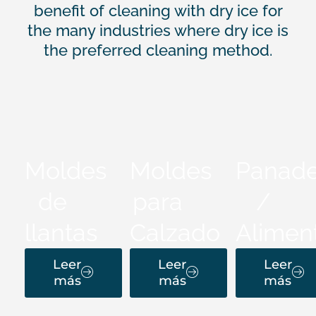
benefit of cleaning with dry ice for
the many industries where dry ice is
the preferred cleaning method.
Moldes
Moldes
Panade
de
para
/
llantas
Calzado
Aliment
Leer
Leer
Leer
más
más
más