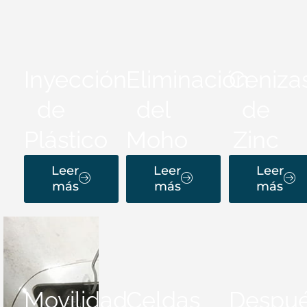
Inyección
Eliminación
Ceniza
de
del
de
Plástico
Moho
Zinc
Leer
Leer
Leer
más
más
más
Movilidad
Celdas
Despu