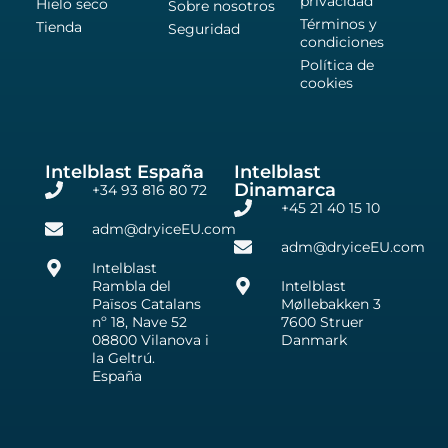
privacidad
Hielo seco
Sobre nosotros
Términos y
Tienda
Seguridad
condiciones
Política de
cookies
Intelblast España
Intelblast
Dinamarca
+34 93 816 80 72
+45 21 40 15 10
adm@dryiceEU.com
adm@dryiceEU.com
Intelblast
Rambla del
Intelblast
Països Catalans
Møllebakken 3
nº 18, Nave 52
7600 Struer
08800 Vilanova i
Danmark
la Geltrú.
España