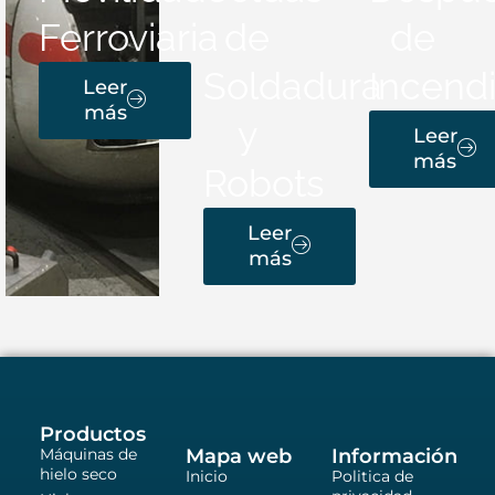
Ferroviaria
de
de
Soldadura
Incend
Leer
más
y
Leer
más
Robots
Leer
más
Productos
Máquinas de
Mapa web
Información
hielo seco
Inicio
Politica de