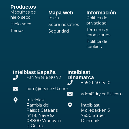
Productos
Máquinas de
Mapa web
Información
hielo seco
Inicio
Politica de
privacidad
Hielo seco
Sobre nosotros
Términos y
Tienda
Seguridad
condiciones
Política de
cookies
Intelblast España
Intelblast
Dinamarca
+34 93 816 80 72
+45 21 40 15 10
adm@dryiceEU.com
adm@dryiceEU.com
Intelblast
Rambla del
Intelblast
Països Catalans
Møllebakken 3
nº 18, Nave 52
7600 Struer
08800 Vilanova i
Danmark
la Geltrú.