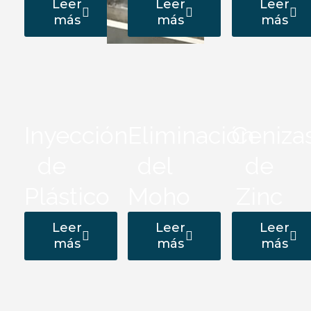
Leer
Leer
Leer
más
más
más
Inyección
Eliminación
Ceniza
de
del
de
Plástico
Moho
Zinc
Leer
Leer
Leer
más
más
más