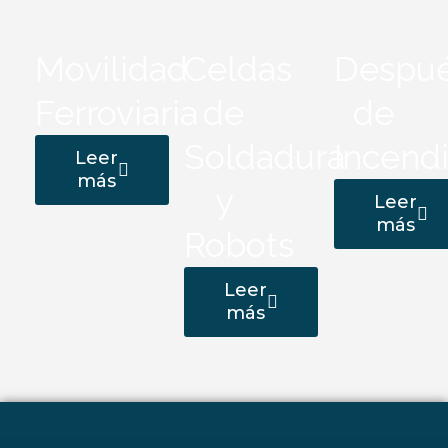
Movilidad
Celdas
Despu
Ferroviaria
de
de
Soldadura
Incend
Leer
más
y
Leer
más
Robots
Leer
más